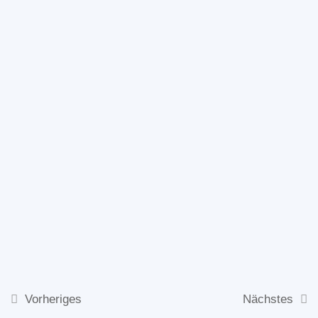
Bewusstseinsstufe 2
Modul 3 –
1
Bewusstseinsstufe 3
Modul 4 –
1
Bewusstseinsstufe 4
Modul 5 –
1
Bewusstseinsstufe 5
Modul 6 –
1
Bewusstseinsstufe 6 &
Vorheriges
Nächstes
7