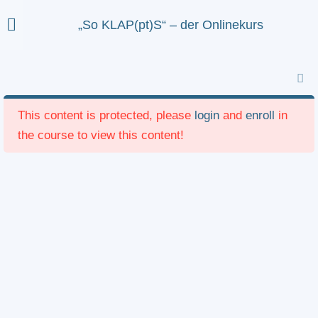
„So KLAP(pt)S“ – der Onlinekurs
Willkommen zum
1
Videokurs
Inspiration. Bewegung. Bewusstsein.
This content is protected, please
login
and
enroll
in
the course to view this content!
Offizielle Begrüßung
1
und Vorstellung
Modul 1 –
1
Bewusstseinsstufe 1 +
Technischer Support:
support@verenaklaps.com
I
Impressum
|
Add On Handstand
Datenschutz
|
AGB
|
Barrierefreiheit
© 2025 verenaklaps
Metapher
Modul 2 –
1