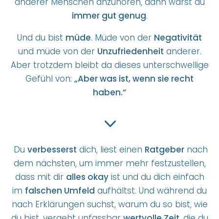
anderer Menschen anzuhören, dann warst du
immer gut genug
.
Und du bist
müde
. Müde von der
Negativität
und müde von der
Unzufriedenheit
anderer.
Aber trotzdem bleibt da dieses unterschwellige
Gefühl von:
„Aber was ist, wenn sie recht
haben.“
3
Du
verbesserst
dich, liest einen
Ratgeber
nach
dem nächsten, um immer mehr festzustellen,
dass mit dir
alles okay
ist und du dich einfach
im
falschen Umfeld
aufhältst. Und während du
nach Erklärungen suchst, warum du so bist, wie
du bist, vergeht unfassbar
wertvolle Zeit
, die du