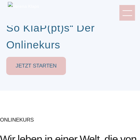
So KlaP(pt)s“ Der
Onlinekurs
JETZT STARTEN
ONLINEKURS
Wir leben in einer Welt, die von